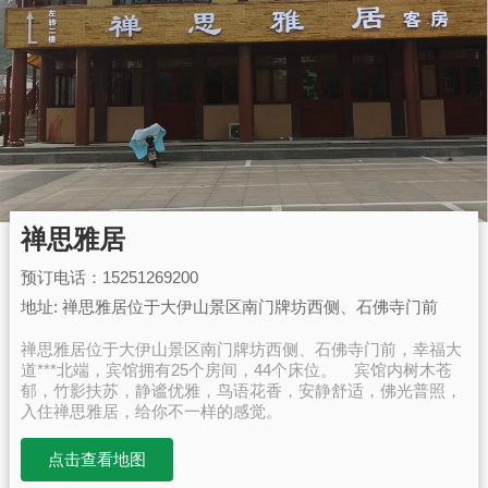
禅思雅居
预订电话：15251269200
地址: 禅思雅居位于大伊山景区南门牌坊西侧、石佛寺门前
禅思雅居位于大伊山景区南门牌坊西侧、石佛寺门前，幸福大
道***北端，宾馆拥有25个房间，44个床位。 宾馆内树木苍
郁，竹影扶苏，静谧优雅，鸟语花香，安静舒适，佛光普照，
入住禅思雅居，给你不一样的感觉。
点击查看地图