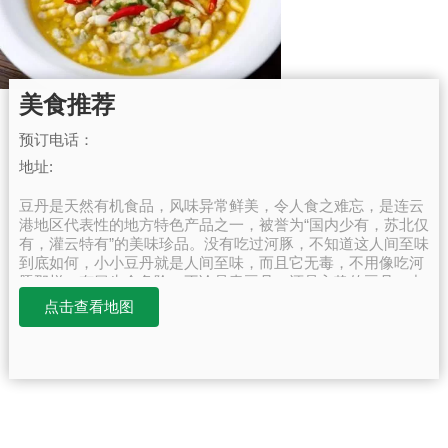
美食推荐
预订电话：
地址:
豆丹是天然有机食品，风味异常鲜美，令人食之难忘，是连云
港地区代表性的地方特色产品之一，被誉为“国内少有，苏北仅
有，灌云特有”的美味珍品。没有吃过河豚，不知道这人间至味
到底如何，小小豆丹就是人间至味，而且它无毒，不用像吃河
豚那样，有冒生命危险。不论是青豆丹，还是入蛰的豆丹，夹
两块放在口中，上下牙齿一合，一股鲜香立即在嘴里蔓延、升
点击查看地图
腾，让人回肠荡气，齿颊生津。闭上眼睛，人仿佛在膨胀，像
充足了气的氢气球，缓缓升上天空，与白云为伍，与星星作
伴，产生会当凌绝顶，一览众味小之感。我甚至还发明了一种
新吃法，把两筷子豆丹和一瓣大蒜一起放入口中，细细咀嚼，
慢慢下咽，让鲜香和辛辣充分拌和，上升到脑际再变为汗水涔
涔而下，那个滋味真是令人回味无穷。