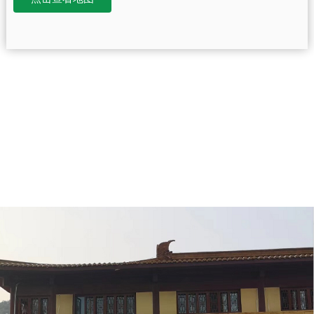
大伊山素斋馆，开启清心养生之旅！