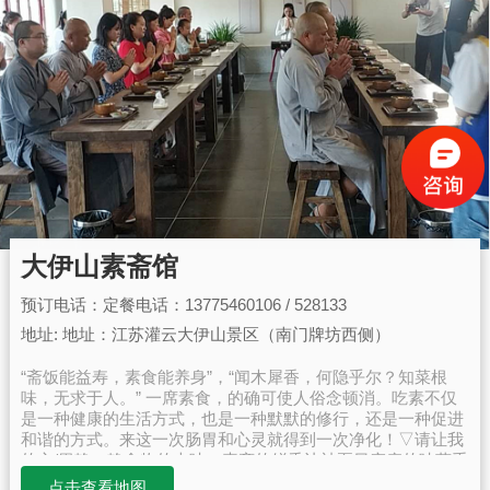
大伊山素斋馆
预订电话：定餐电话：13775460106 / 528133
地址: 地址：江苏灌云大伊山景区（南门牌坊西侧）
“斋饭能益寿，素食能养身”，“闻木犀香，何隐乎尔？知菜根
味，无求于人。” 一席素食，的确可使人俗念顿消。吃素不仅
是一种健康的生活方式，也是一种默默的修行，还是一种促进
和谐的方式。来这一次肠胃和心灵就得到一次净化！▽请让我
的心/胃静一静食物的本味、素斋的鲜香让被夏日麻痹的味蕾重
新变得纯粹又重新贪恋一餐一素的光辉食素轻体、亦清心快来
点击查看地图